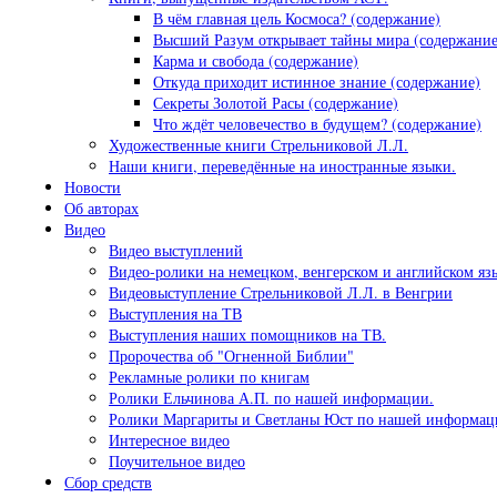
В чём главная цель Космоса? (содержание)
Высший Разум открывает тайны мира (содержание
Карма и свобода (содержание)
Откуда приходит истинное знание (содержание)
Секреты Золотой Расы (содержание)
Что ждёт человечество в будущем? (содержание)
Художественные книги Стрельниковой Л.Л.
Наши книги, переведённые на иностранные языки.
Новости
Об авторах
Видео
Видео выступлений
Видео-ролики на немецком, венгерском и английском яз
Видеовыступление Стрельниковой Л.Л. в Венгрии
Выступления на ТВ
Выступления наших помощников на ТВ.
Пророчества об "Огненной Библии"
Рекламные ролики по книгам
Ролики Ельчинова А.П. по нашей информации.
Ролики Маргариты и Светланы Юст по нашей информац
Интересное видео
Поучительное видео
Сбор средств