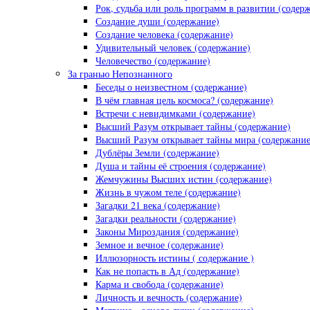
Рок, судьба или роль программ в развитии (содер
Создание души (содержание)
Создание человека (содержание)
Удивительный человек (содержание)
Человечество (содержание)
За гранью Непознанного
Беседы о неизвестном (содержание)
В чём главная цель космоса? (содержание)
Встречи с невидимками (содержание)
Высший Разум открывает тайны (содержание)
Высший Разум открывает тайны мира (содержание
Дублёры Земли (содержание)
Душа и тайны её строения (содержание)
Жемчужины Высших истин (содержание)
Жизнь в чужом теле (содержание)
Загадки 21 века (содержание)
Загадки реальности (содержание)
Законы Мироздания (содержание)
Земное и вечное (содержание)
Иллюзорность истины ( содержание )
Как не попасть в Ад (содержание)
Карма и свобода (содержание)
Личность и вечность (содержание)