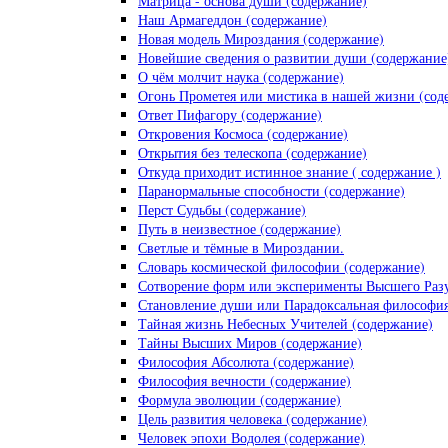
Матрица - основа души (содержание)
Наш Армагеддон (содержание)
Новая модель Мироздания (содержание)
Новейшие сведения о развитии души (содержание
О чём молчит наука (содержание)
Огонь Прометея или мистика в нашей жизни (сод
Ответ Пифагору (содержание)
Откровения Космоса (содержание)
Открытия без телескопа (содержание)
Откуда приходит истинное знание ( содержание )
Паранормальные способности (содержание)
Перст Судьбы (содержание)
Путь в неизвестное (содержание)
Светлые и тёмные в Мироздании.
Словарь космической философии (содержание)
Сотворение форм или эксперименты Высшего Разу
Становление души или Парадоксальная философия.
Тайная жизнь Небесных Учителей (содержание)
Тайны Высших Миров (содержание)
Философия Абсолюта (содержание)
Философия вечности (содержание)
Формула эволюции (содержание)
Цель развития человека (содержание)
Человек эпохи Водолея (содержание)