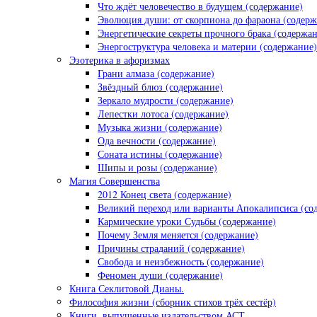
Что ждёт человечество в будущем (содержание)
Эволюция души: от скорпиона до фараона (содерж
Энергетические секреты прочного брака (содержа
Энергоструктура человека и материи (содержание)
Эзотерика в афоризмах
Грани алмаза (содержание)
Звёздный блюз (содержание)
Зеркало мудрости (содержание)
Лепестки лотоса (содержание)
Музыка жизни (содержание)
Ода вечности (содержание)
Соната истины (содержание)
Шипы и розы (содержание)
Магия Совершенства
2012 Конец света (содержание)
Великий переход или варианты Апокалипсиса (со
Кармические уроки Судьбы (содержание)
Почему Земля меняется (содержание)
Причины страданий (содержание)
Свобода и неизбежность (содержание)
Феномен души (содержание)
Книга Секлитовой Дианы.
Философия жизни (сборник стихов трёх сестёр)
Книги, выпущенные издательством АСТ.