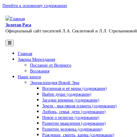
Перейти к основному содержанию
Золотая Раса
Официальный сайт писателей Л.А. Секлитовой и Л.Л. Стрельниковой
Главная
Законы Мироздания
Послание от Великого
Воззвания
Наши книги
Энциклопедия Новой Эры
Вселенная и её миры (содержание)
Выбор души (содержание)
Загадки времени (содержание)
Земля - мыслящая планета (содержание)
Любовь, семья, дети (содержание)
Новое о религии (содержание)
Развитие мышления (содержание)
Развитие человека (содержание)
Рождение, смерть, карма (содержание)