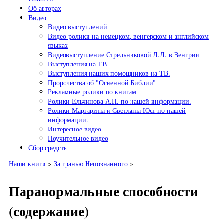
Об авторах
Видео
Видео выступлений
Видео-ролики на немецком, венгерском и английском
языках
Видеовыступление Стрельниковой Л.Л. в Венгрии
Выступления на ТВ
Выступления наших помощников на ТВ.
Пророчества об "Огненной Библии"
Рекламные ролики по книгам
Ролики Ельчинова А.П. по нашей информации.
Ролики Маргариты и Светланы Юст по нашей
информации.
Интересное видео
Поучительное видео
Сбор средств
Наши книги
>
За гранью Непознанного
>
Паранормальные способности
(содержание)