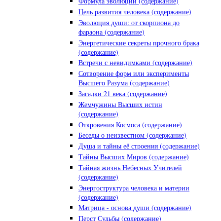
Формула эволюции (содержание)
Цель развития человека (содержание)
Эволюция души: от скорпиона до
фараона (содержание)
Энергетические секреты прочного брака
(содержание)
Встречи с невидимками (содержание)
Сотворение форм или эксперименты
Высшего Разума (содержание)
Загадки 21 века (содержание)
Жемчужины Высших истин
(содержание)
Откровения Космоса (содержание)
Беседы о неизвестном (содержание)
Душа и тайны её строения (содержание)
Тайны Высших Миров (содержание)
Тайная жизнь Небесных Учителей
(содержание)
Энергоструктура человека и материи
(содержание)
Матрица - основа души (содержание)
Перст Судьбы (содержание)