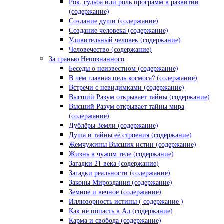
Рок, судьба или роль программ в развитии
(содержание)
Создание души (содержание)
Создание человека (содержание)
Удивительный человек (содержание)
Человечество (содержание)
За гранью Непознанного
Беседы о неизвестном (содержание)
В чём главная цель космоса? (содержание)
Встречи с невидимками (содержание)
Высший Разум открывает тайны (содержание)
Высший Разум открывает тайны мира
(содержание)
Дублёры Земли (содержание)
Душа и тайны её строения (содержание)
Жемчужины Высших истин (содержание)
Жизнь в чужом теле (содержание)
Загадки 21 века (содержание)
Загадки реальности (содержание)
Законы Мироздания (содержание)
Земное и вечное (содержание)
Иллюзорность истины ( содержание )
Как не попасть в Ад (содержание)
Карма и свобода (содержание)