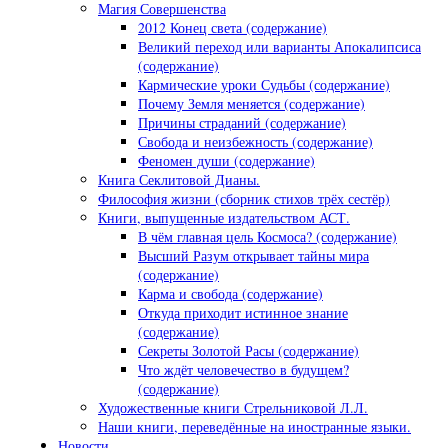
Магия Совершенства
2012 Конец света (содержание)
Великий переход или варианты Апокалипсиса
(содержание)
Кармические уроки Судьбы (содержание)
Почему Земля меняется (содержание)
Причины страданий (содержание)
Свобода и неизбежность (содержание)
Феномен души (содержание)
Книга Секлитовой Дианы.
Философия жизни (сборник стихов трёх сестёр)
Книги, выпущенные издательством АСТ.
В чём главная цель Космоса? (содержание)
Высший Разум открывает тайны мира
(содержание)
Карма и свобода (содержание)
Откуда приходит истинное знание
(содержание)
Секреты Золотой Расы (содержание)
Что ждёт человечество в будущем?
(содержание)
Художественные книги Стрельниковой Л.Л.
Наши книги, переведённые на иностранные языки.
Новости