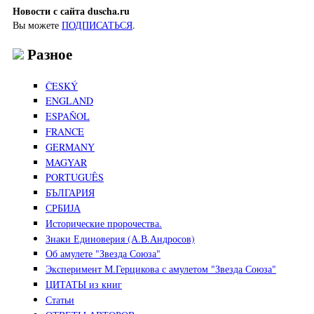
Новости с сайта duscha.ru
Вы можете
ПОДПИСАТЬСЯ
.
Разное
ČESKÝ
ENGLAND
ESPAÑOL
FRANCE
GERMANY
MAGYAR
PORTUGUÊS
БЪЛГАРИЯ
СРБИЈА
Исторические пророчества.
Знаки Единоверия (А.В.Андросов)
Об амулете "Звезда Союза"
Эксперимент М.Герцикова с амулетом "Звезда Союза"
ЦИТАТЫ из книг
Статьи