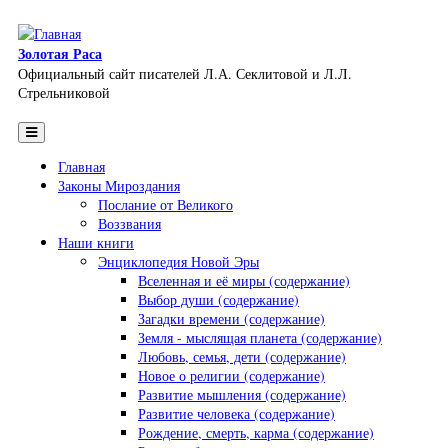
Перейти к основному содержанию
Золотая Раса
Официальный сайт писателей Л.А. Секлитовой и Л.Л.
Стрельниковой
Главная
Законы Мироздания
Послание от Великого
Воззвания
Наши книги
Энциклопедия Новой Эры
Вселенная и её миры (содержание)
Выбор души (содержание)
Загадки времени (содержание)
Земля - мыслящая планета (содержание)
Любовь, семья, дети (содержание)
Новое о религии (содержание)
Развитие мышления (содержание)
Развитие человека (содержание)
Рождение, смерть, карма (содержание)