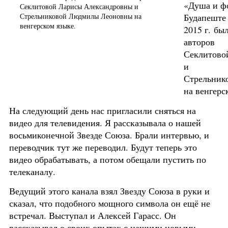
«Душа и ф
Будапеште
2015 г. бы
авторов
Секлитово
и
Стрельник
на венгерс
На следующий день нас пригласили сняться на
видео для телевидения. Я рассказывала о нашей
восьмиконечной Звезде Союза. Брали интервью, и
переводчик тут же переводил. Будут теперь это
видео обрабатывать, а потом обещали пустить по
телеканалу.
Ведущий этого канала взял Звезду Союза в руки и
сказал, что подобного мощного символа он ещё не
встречал. Выступал и Алексей Гарасс. Он
рассказывал о своих опытах с нашими новыми