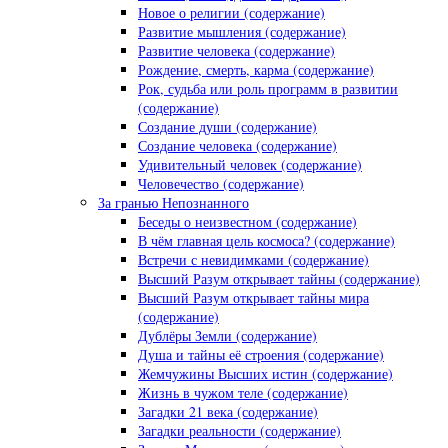
Новое о религии (содержание)
Развитие мышления (содержание)
Развитие человека (содержание)
Рождение, смерть, карма (содержание)
Рок, судьба или роль программ в развитии
(содержание)
Создание души (содержание)
Создание человека (содержание)
Удивительный человек (содержание)
Человечество (содержание)
За гранью Непознанного
Беседы о неизвестном (содержание)
В чём главная цель космоса? (содержание)
Встречи с невидимками (содержание)
Высший Разум открывает тайны (содержание)
Высший Разум открывает тайны мира
(содержание)
Дублёры Земли (содержание)
Душа и тайны её строения (содержание)
Жемчужины Высших истин (содержание)
Жизнь в чужом теле (содержание)
Загадки 21 века (содержание)
Загадки реальности (содержание)