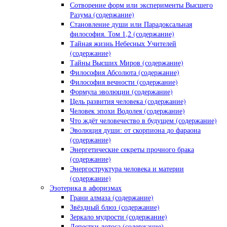
Сотворение форм или эксперименты Высшего
Разума (содержание)
Становление души или Парадоксальная
философия. Том 1,2 (содержание)
Тайная жизнь Небесных Учителей
(содержание)
Тайны Высших Миров (содержание)
Философия Абсолюта (содержание)
Философия вечности (содержание)
Формула эволюции (содержание)
Цель развития человека (содержание)
Человек эпохи Водолея (содержание)
Что ждёт человечество в будущем (содержание)
Эволюция души: от скорпиона до фараона
(содержание)
Энергетические секреты прочного брака
(содержание)
Энергоструктура человека и материи
(содержание)
Эзотерика в афоризмах
Грани алмаза (содержание)
Звёздный блюз (содержание)
Зеркало мудрости (содержание)
Лепестки лотоса (содержание)