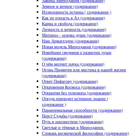
Законы Мироздания (содержание)
Земное и вечное (содержание)
Иллюзорность истины ( содержание )
Как не попасть в Ад (содержание)
Карма и свобода (содержание)
Личность и вечность (содержание)
Матрица - основа души (содержание)
Наш Армагеддон (содержание)
Новая модель Мироздания (содержание)
Новейшие сведения о развитии души
(содержание)
О чём молчит наука (содержание)
Огонь Прометея или мистика в нашей жизни
(содержание)
Ответ Пифагору (содержание)
Откровения Космоса (содержание)
Открытия без телескопа (содержание)
Откуда приходит истинное знание (
содержание )
Паранормальные способности (содержание)
Перст Судьбы (содержание)
Путь в неизвестное (содержание)
Светлые и тёмные в Мироздании.
Словарь космической философии (содержание)