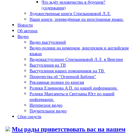
Что ждёт человечество в будущем?
(содержание)
Художественные книги Стрельниковой Л.Л.
Наши книги, переведённые на иностранные языки.
Новости
Об авторах
Видео
Видео выступлений
Видео-ролики на немецком, венгерском и английском
языках
Видеовыступление Стрельниковой Л.Л. в Венгрии
Выступления на ТВ
Выступления наших помощников на ТВ.
Пророчества об "Огненной Библии"
Рекламные ролики по книгам
Ролики Ельчинова А.П. по нашей информации.
Ролики Маргариты и Светланы Юст по нашей
информации.
Интересное видео
Поучительное видео
Сбор средств
Мы рады приветствовать вас на нашем